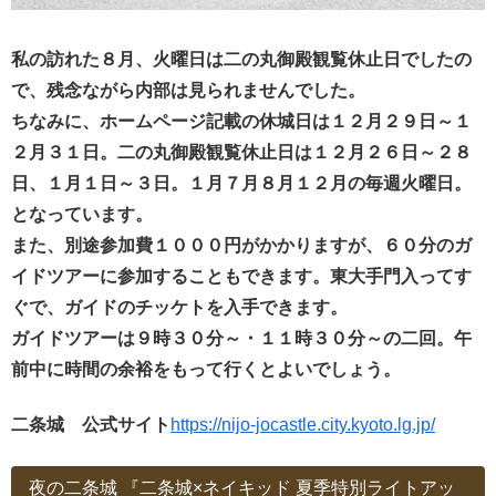
私の訪れた８月、火曜日は二の丸御殿観覧休止日でしたの
で、残念ながら内部は見られませんでした。
ちなみに、ホームページ記載の休城日は１２月２９日～１
２月３１日。二の丸御殿観覧休止日は１２月２６日～２８
日、１月１日～３日。１月７月８月１２月の毎週火曜日。
となっています。
また、別途参加費１０００円がかかりますが、６０分のガ
イドツアーに参加することもできます。東大手門入ってす
ぐで、ガイドのチッケトを入手できます。
ガイドツアーは９時３０分～・１１時３０分～の二回。午
前中に時間の余裕をもって行くとよいでしょう。
二条城 公式サイト
https://nijo-jocastle.city.kyoto.lg.jp/
夜の二条城 『二条城×ネイキッド 夏季特別ライトアッ