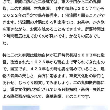
さて、昼間に訪れた二条城では、東大手門から二の丸御
殿、二の丸庭園、本丸庭園、（本丸御殿は２０１７年から
２０２２年の予定で保存修理中。）清流園と回ることがで
きます。清流園の片隅にある和楽庵では、お茶や、かき氷
を頂きながら、お庭を眺めることもできます。所要時間は
２時間程度は見ておくのが良いです。かなりの広さでし
た。
特に二の丸御殿は建物自体が江戸時代初期１６０３年に造
営、改造された１６２６年から現在まで守られてきたもの
で、国宝です。４２０年もの時を姿を留めていること、建
物の装飾の美しさ、両方に驚きます。重要文化財の唐門も
あわせ、じっくり鑑賞してみましょう。二の丸御殿内部に
は、重要文化財に指定されている狩野探幽・尚信・興以に
よる障壁画が描かれて、豪華絢爛、とのことです。