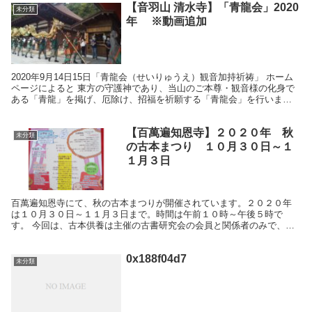
【音羽山 清水寺】「青龍会」2020
未分類
年 ※動画追加
2020年9月14日15日「青龍会（せいりゅうえ）観音加持祈祷」 ホーム
ページによると 東方の守護神であり、当山のご本尊・観音様の化身で
ある「青龍」を掲げ、厄除け、招福を祈願する「青龍会」を行いま
す。 年に2度、春と秋だけの行事で、全長10...
【百萬遍知恩寺】２０２０年 秋
未分類
の古本まつり １０月３０日～１
１月３日
百萬遍知恩寺にて、秋の古本まつりが開催されています。２０２０年
は１０月３０日～１１月３日まで。時間は午前１０時～午後５時で
す。 今回は、古本供養は主催の古書研究会の会員と関係者のみで、１
０月３０日、行われたとのこと。 コロナ禍、下鴨神社での...
0x188f04d7
未分類