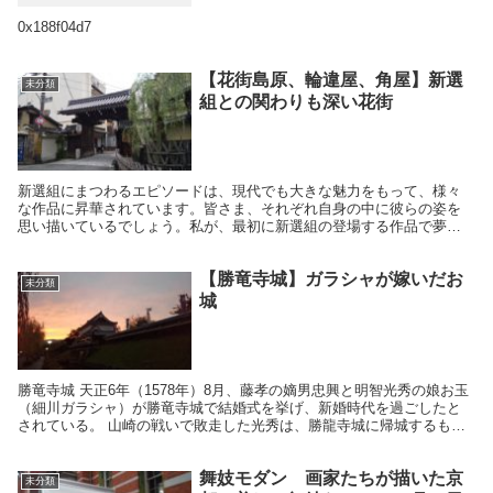
0x188f04d7
【花街島原、輪違屋、角屋】新選
未分類
組との関わりも深い花街
新選組にまつわるエピソードは、現代でも大きな魅力をもって、様々
な作品に昇華されています。皆さま、それぞれ自身の中に彼らの姿を
思い描いているでしょう。私が、最初に新選組の登場する作品で夢中
になったのは浅田次郎著「輪違屋糸里」でした。この小説の...
【勝竜寺城】ガラシャが嫁いだお
未分類
城
勝竜寺城 天正6年（1578年）8月、藤孝の嫡男忠興と明智光秀の娘お玉
（細川ガラシャ）が勝竜寺城で結婚式を挙げ、新婚時代を過ごしたと
されている。 山崎の戦いで敗走した光秀は、勝龍寺城に帰城するも、
敵である羽柴秀吉軍の追撃を受け城を放棄、勝龍...
舞妓モダン 画家たちが描いた京
未分類