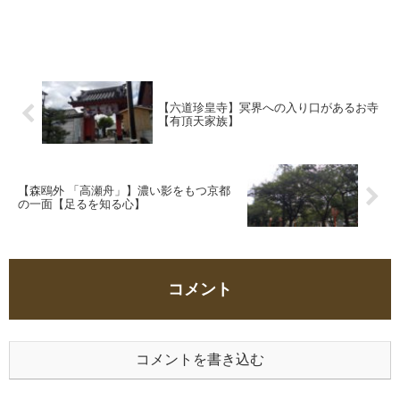
【六道珍皇寺】冥界への入り口があるお寺
【有頂天家族】
【森鴎外 「高瀬舟」】濃い影をもつ京都
の一面【足るを知る心】
コメント
コメントを書き込む