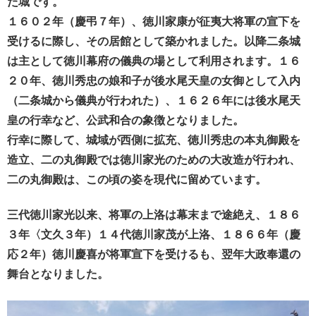
た城です。
１６０２年（慶弔７年）、徳川家康が征夷大将軍の宣下を
受けるに際し、その居館として築かれました。以降二条城
は主として徳川幕府の儀典の場として利用されます。１６
２０年、徳川秀忠の娘和子が後水尾天皇の女御として入内
（二条城から儀典が行われた）、１６２６年には後水尾天
皇の行幸など、公武和合の象徴となりました。
行幸に際して、城域が西側に拡充、徳川秀忠の本丸御殿を
造立、二の丸御殿では徳川家光のための大改造が行われ、
二の丸御殿は、この頃の姿を現代に留めています。
三代徳川家光以来、将軍の上洛は幕末まで途絶え、１８６
３年〈文久３年）１４代徳川家茂が上洛、１８６６年（慶
応２年）徳川慶喜が将軍宣下を受けるも、翌年大政奉還の
舞台となりました。