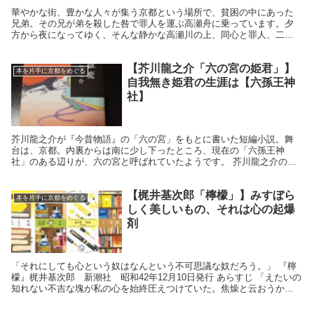
華やかな街、豊かな人々が集う京都という場所で、貧困の中にあった
兄弟。その兄が弟を殺した咎で罪人を運ぶ高瀬舟に乗っています。夕
方から夜になってゆく、そんな静かな高瀬川の上、同心と罪人、二人
の間の会話だけで進むこのお話は、なんとも圧倒的な力をも...
【芥川龍之介「六の宮の姫君」】
本を片手に京都をめぐる
自我無き姫君の生涯は【六孫王神
社】
芥川龍之介が『今昔物語』の「六の宮」をもとに書いた短編小説。舞
台は、京都。内裏からは南に少し下ったところ、現在の「六孫王神
社」のある辺りが、六の宮と呼ばれていたようです。 芥川龍之介の作
品は、著作権自体は切れていますので、概略からご紹介しま...
【梶井基次郎「檸檬」】みすぼら
本を片手に京都をめぐる
しく美しいもの、それは心の起爆
剤
「それにしても心という奴はなんという不可思議な奴だろう。」 『檸
檬』梶井基次郎 新潮社 昭和42年12月10日発行 あらすじ 「えたいの
知れない不吉な塊が私の心を始終圧えつけていた。焦燥と云おうか、
嫌悪と云おうか」という文章で始まるこの短編...