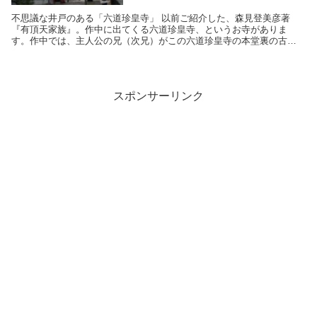
不思議な井戸のある「六道珍皇寺」 以前ご紹介した、森見登美彦著
『有頂天家族』。作中に出てくる六道珍皇寺、というお寺がありま
す。作中では、主人公の兄（次兄）がこの六道珍皇寺の本堂裏の古井
戸に「引きこもって」います。そこへ皆が訪れて、人には言い...
スポンサーリンク