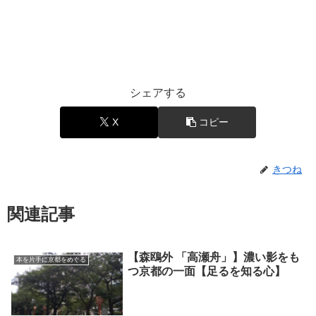
シェアする
X
コピー
きつね
関連記事
【森鴎外 「高瀬舟」】濃い影をも
本を片手に京都をめぐる
つ京都の一面【足るを知る心】