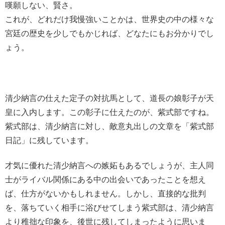
嘆願しない、賢さ。
これが、どれだけ我慢強いことかは、世界史の中の様々な
宮廷の歴史を少しでもかじれば、どなたにもお分かりでし
ょう。
清少納言の仕えた定子の対抗馬として、道長の娘彰子が天
皇に入内します。この彰子に仕えたのが、紫式部ですね。
紫式部は、清少納言に対し、敵意丸出しの文章を「紫式部
日記」に残しています。
才気に優れた清少納言への嫉妬もあるでしょうが、主人同
士がライバル関係にある中の出会いであったことを想え
ば、仕方がないかもしれません。しかし、直接的な批判
を、落ちていく相手に浴びせてしまう紫式部は、清少納言
より稚拙な印象を、後世に残してしまったように思いま