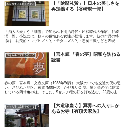
【「陰翳礼賛」】日本の美しさを
本を片手に京都をめぐる
再定義する【谷崎潤一郎】
「痴人の愛」や「細雪」で知られる明治時代～昭和時代の作家、谷崎
潤一郎。小説には、数々の個性ある女性が登場します。彼の作品の特
徴は、耽美的・マゾヒズム的・モダニズム的・悪魔主義などと表現さ
れています。彼の作品に登場する女性は、確かにこれらの表...
【宮本輝 「春の夢】昭和を訪ねる
本を片手に京都をめぐる
読書
春の夢 宮本輝 文春文庫（1988年刊行） 大阪の中でも交通の便の悪
い、さびれた地区。家賃7500円の、かび臭い部屋。壁と壁の間に露出
している四寸角の柱。そこに、5センチ程の釘を打ち込む、22歳の主人
公。 その釘で意図せず貫いてしまった蜥蜴...
【六道珍皇寺】冥界への入り口が
本を片手に京都をめぐる
あるお寺【有頂天家族】