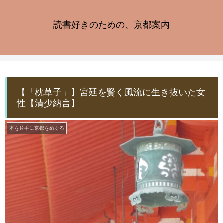
読書好きのための、京都案内
【「枕草子」】宮廷を賢く風流に生き抜いた女
性【清少納言】
本を片手に京都をめぐる