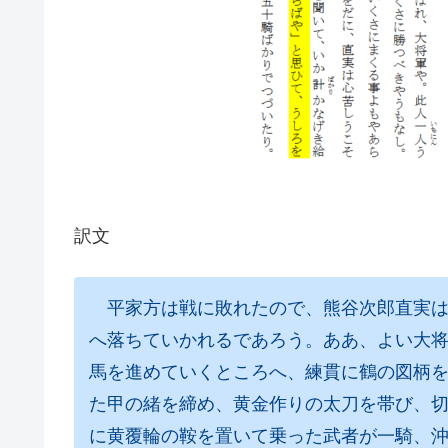
訳文
平家方は戦に敗れたので、熊谷次郎直実は
へ落ちていかれるであろう。ああ、よい大
馬を進めていくところへ、練貫に鶴の図柄
た甲の緒を締め、黄金作りの太刀を帯び、
に黄覆輪の鞍を置いて乗った武者が一騎、