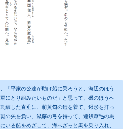
、「平家の公達が助け船に乗ろうと、海辺のほう
将軍にとり組みたいものだ」と思って、磯のほうへ
を刺繍した直垂に、萌黄匂の鎧を着て、鍬形を打っ
切斑の矢を負い、滋藤の弓を持って、連銭葦毛の馬
沖にいる船をめざして、海へざっと馬を乗り入れ、