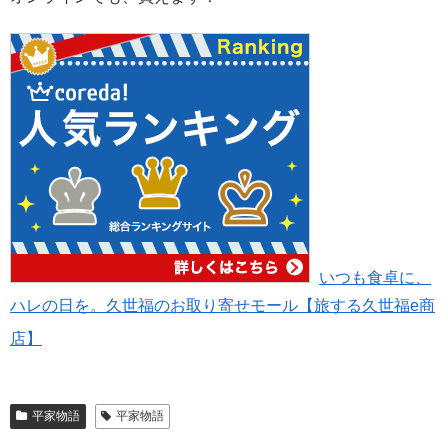
いつも食卓に、
ハレの日を。久世福のお取り寄せモール【旅する久世福e商
店】
平家物語
平家物語