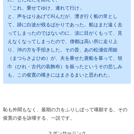
「これ、乗せてゆけ、連れて行け」
と、声をはりあげて叫んだが、漕ぎ行く船の常とし
て、跡に白波が残るばかりであった。船はまだ遠く去
ってしまったのではないのに、涙に目がくもって、見
えなくなってしまったので、僧都は高い所に走り上
り、沖の方を手招きした。その昔、あの松浦佐用姫
（まつらさよひめ）が、夫を乗せた唐船を慕って、領
巾（ひれ・古代の装飾布）を振ったというその悲しみ
も、この俊寛の嘆きにはまさるまいと思われた。
恥も外聞もなく、最期の力をふりしぼって嘆願する、その
俊寛の姿を詠嘆する、一説です。
スポンサーリンク