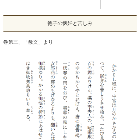
徳子の懐妊と苦しみ
巻第三、「赦文」より