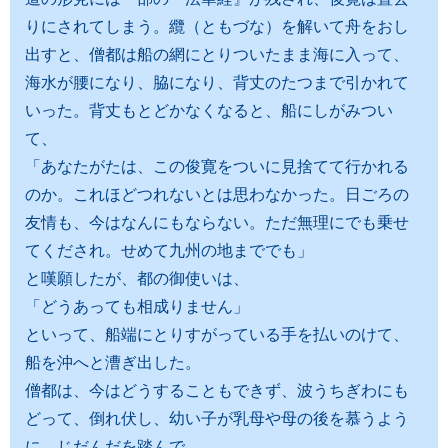
りにされてしまう。纜（ともづな）を解いて舟をおし
出すと、僧都は船の網にとりついたまま海に入って、
海水が腰になり、脇になり、背丈のたつまで引かれて
いった。背丈もとどかなくなると、船にしがみつい
て、
「あなたがたは、この俊寛をついに見捨てて行かれる
のか。これほどつれないとは思わなかった。日ごろの
友情も、今はなんにもならない。ただ無理にでも乗せ
てくだされ。せめて九州の地まででも」
と嘆願したが、都の御使いは、
「どうあっても相成りません」
といって、船端にとりすがっている手を払いのけて、
船を沖へと漕ぎ出した。
僧都は、今はどうすることもできず、波うちぎわにも
どって、倒れ伏し、幼い子が乳母や母の後を慕うよう
に、じだんだを踏んで、