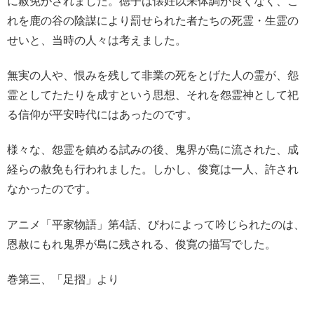
に赦免がされました。徳子は懐妊以来体調が良くなく、こ
れを鹿の谷の陰謀により罰せられた者たちの死霊・生霊の
せいと、当時の人々は考えました。
無実の人や、恨みを残して非業の死をとげた人の霊が、怨
霊としてたたりを成すという思想、それを怨霊神として祀
る信仰が平安時代にはあったのです。
様々な、怨霊を鎮める試みの後、鬼界が島に流された、成
経らの赦免も行われました。しかし、俊寛は一人、許され
なかったのです。
アニメ「平家物語」第4話、びわによって吟じられたのは、
恩赦にもれ鬼界が島に残される、俊寛の描写でした。
巻第三、「足摺」より