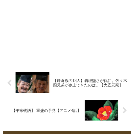
【鎌倉殿の13人】義理堅さが仇に。佐々木
四兄弟が参上できたのは…【大庭景親】
【平家物語】 重盛の予見【アニメ4話】