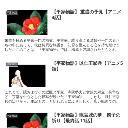
の、吉凶を占うような場面が描かれたのです。 維盛、...
【平家物語】 重盛の予見【アニメ
平家物語
4話】
栄華を極める平家一門の棟梁、平重盛。驕り高ぶる清盛や一門の者た
ちの中にあって、彼は特異な静謐さ、礼節を重んじる心を持ち続けま
した。このことは、『平家物語』では、構成上強調されたともとれま
すが、『愚管抄』などにも、「コノ小松内府ハイミジク心ウ...
【平家物語】以仁王挙兵【アニメ5
平家物語
話】
これまで、院およびその近臣と平家、寺院勢力と貴族の対立・抗争な
ど、京都を中心とした描写が続いた「平家物語」。しかし、以仁王挙
兵の辺りから、軍記もの、といわれるにふさわしく、広い範囲での合
戦の描写が多くなります。 以仁王の挙兵以降、京都周辺か...
【平家物語】龍宮城の夢、徳子の
平家物語
祈り【最終話 11話】