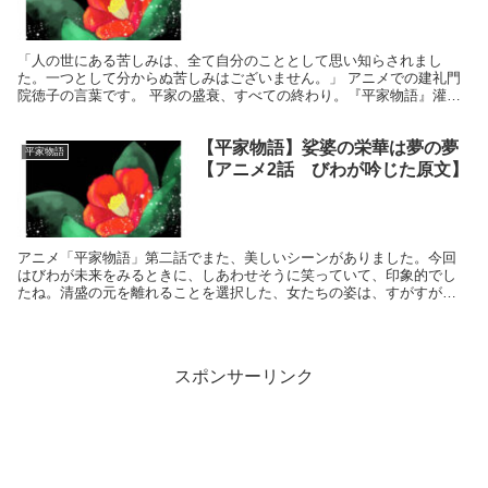
「人の世にある苦しみは、全て自分のこととして思い知らされまし
た。一つとして分からぬ苦しみはございません。」 アニメでの建礼門
院徳子の言葉です。 平家の盛衰、すべての終わり。『平家物語』灌頂
巻、大原御行、六道之沙汰では、後白河法皇と建礼門院徳...
【平家物語】娑婆の栄華は夢の夢
平家物語
【アニメ2話 びわが吟じた原文】
アニメ「平家物語」第二話でまた、美しいシーンがありました。今回
はびわが未来をみるときに、しあわせそうに笑っていて、印象的でし
たね。清盛の元を離れることを選択した、女たちの姿は、すがすがし
く、清らかでした。 白拍子 舞い謡う、男装の芸能者 白...
スポンサーリンク