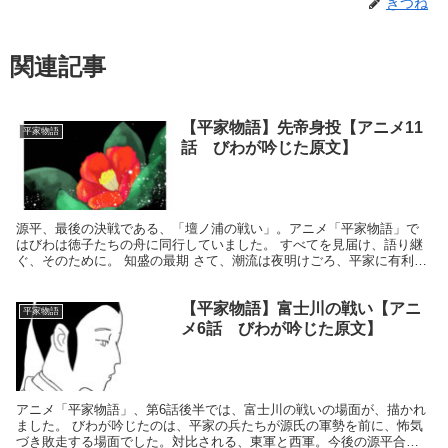
きつね
関連記事
【平家物語】先帝身投【アニメ11
平家物語
話 びわが吟じた原文】
源平、最後の決戦である、「壇ノ浦の戦い」。アニメ「平家物語」で
はびわは徳子たちの舟に同行していました。 すべてを見届け、語り継
ぐ、そのために。 知盛の最期 さて、潮流は夜明けごろ、平家に有利で
したが、戦は長引き、段々と潮の流れも変わります。...
【平家物語】富士川の戦い【アニ
平家物語
メ6話 びわが吟じた原文】
アニメ「平家物語」、第6話後半では、富士川の戦いの場面が、描かれ
ました。 びわが吟じたのは、平家の兵たちが源氏の軍勢を前に、怖気
づき敗走する場面でした。対比される、東軍と西軍。今後の源平合戦